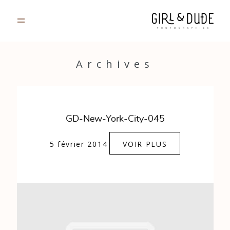
PORTFOLIO
Archives
JOURNAL
INFOS
GD-New-York-City-045
CONTACT
5 février 2014
VOIR PLUS
GALERIES PRIVÉES
Strasbourg, France