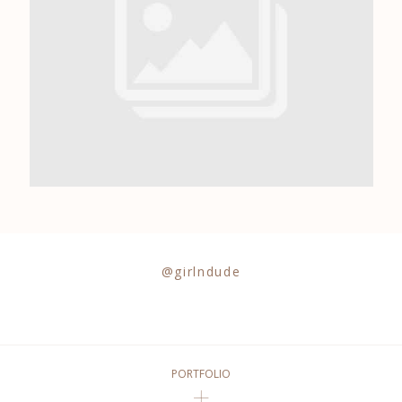
0684841343
@girlndude
PORTFOLIO