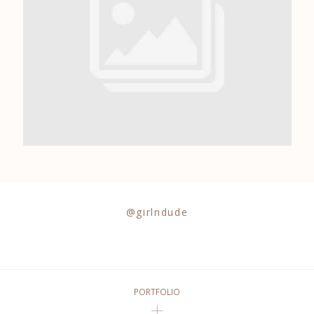
0684841343
@girlndude
PORTFOLIO