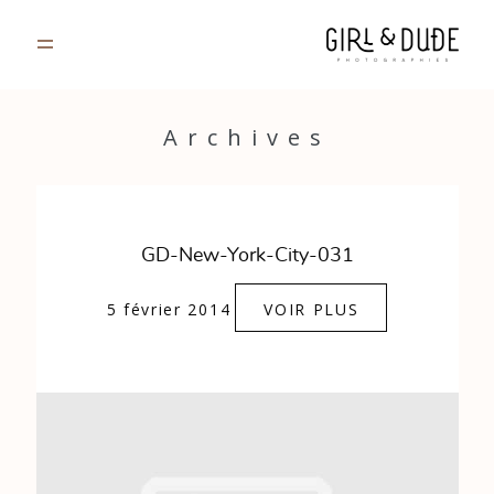
PORTFOLIO
Archives
JOURNAL
INFOS
GD-New-York-City-031
CONTACT
5 février 2014
VOIR PLUS
GALERIES PRIVÉES
Strasbourg, France