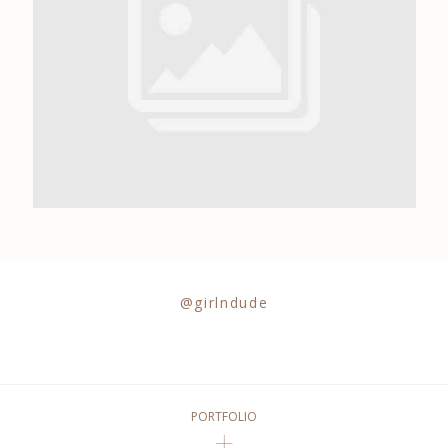
0684841343
@girlndude
PORTFOLIO