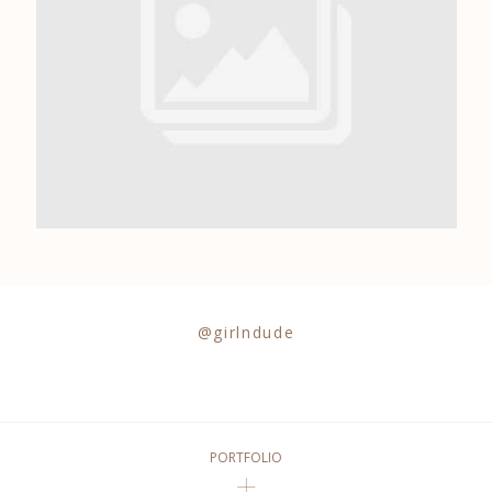
0684841343
@girlndude
PORTFOLIO