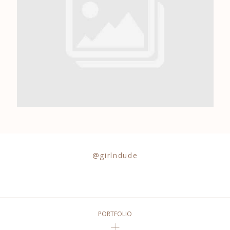
0684841343
@girlndude
PORTFOLIO