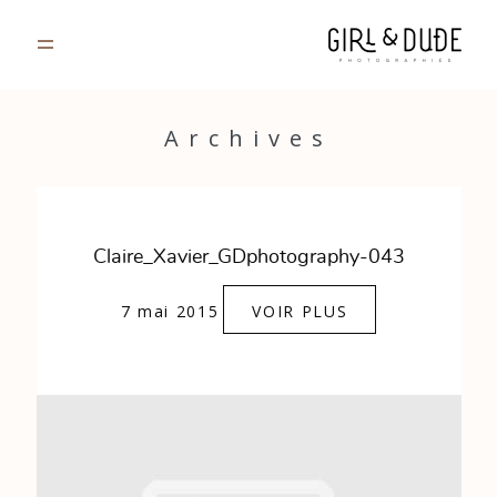
PORTFOLIO
Archives
JOURNAL
INFOS
Claire_Xavier_GDphotography-043
CONTACT
7 mai 2015
VOIR PLUS
GALERIES PRIVÉES
Strasbourg, France