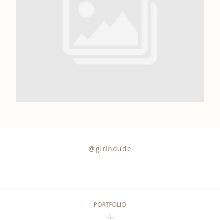
0684841343
@girlndude
PORTFOLIO