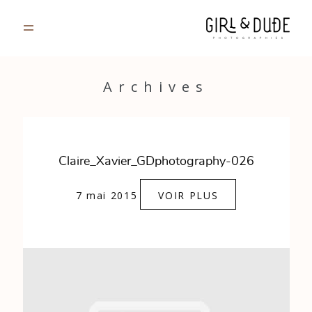
PORTFOLIO
Archives
JOURNAL
INFOS
Claire_Xavier_GDphotography-026
CONTACT
7 mai 2015
VOIR PLUS
GALERIES PRIVÉES
Strasbourg, France