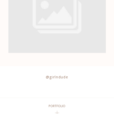
0684841343
@girlndude
PORTFOLIO