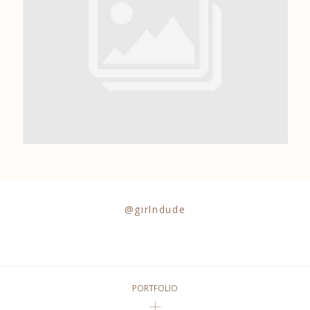
0684841343
@girlndude
PORTFOLIO