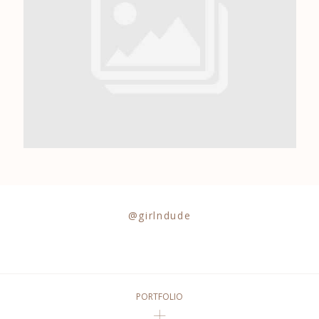
0684841343
@girlndude
PORTFOLIO