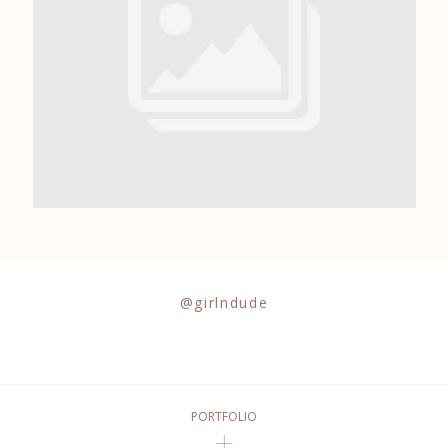
0684841343
@girlndude
PORTFOLIO