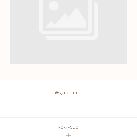
0684841343
@girlndude
PORTFOLIO