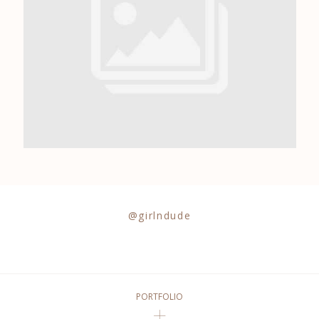
0684841343
@girlndude
PORTFOLIO