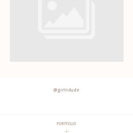
0684841343
@girlndude
PORTFOLIO