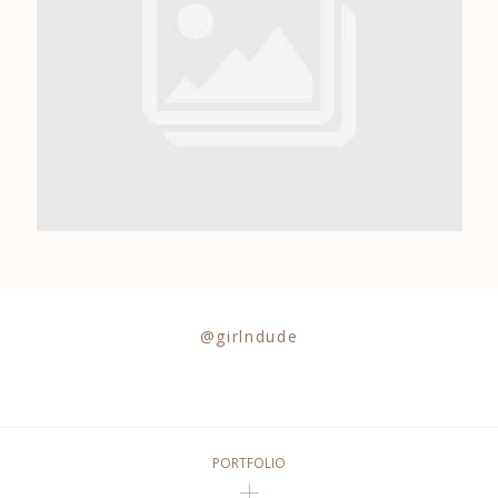
0684841343
@girlndude
PORTFOLIO