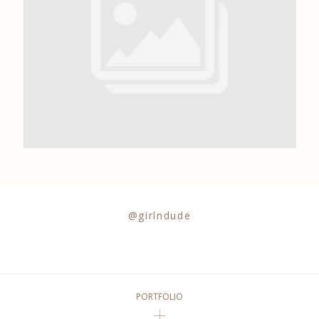
0684841343
@girlndude
PORTFOLIO