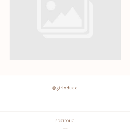
0684841343
@girlndude
PORTFOLIO