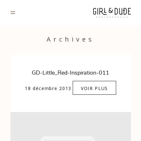
PORTFOLIO
Archives
JOURNAL
INFOS
GD-Little_Red-Inspiration-011
CONTACT
18 décembre 2013
VOIR PLUS
GALERIES PRIVÉES
Strasbourg, France