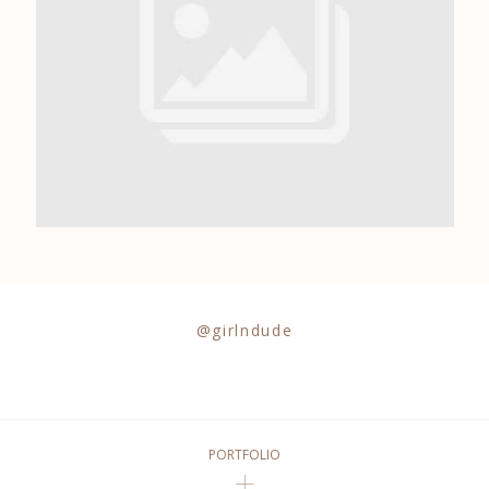
0684841343
@girlndude
PORTFOLIO