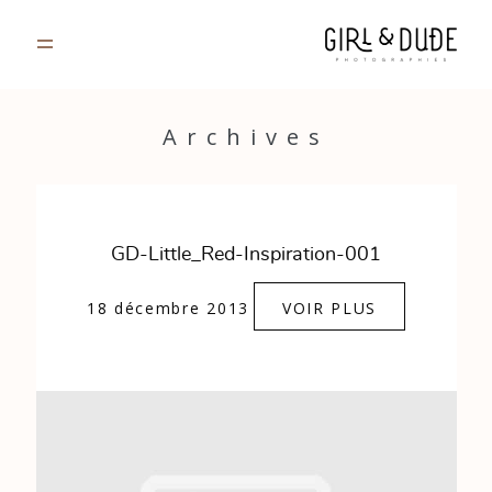
PORTFOLIO
Archives
JOURNAL
INFOS
GD-Little_Red-Inspiration-001
CONTACT
18 décembre 2013
VOIR PLUS
GALERIES PRIVÉES
Strasbourg, France