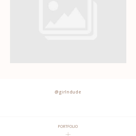
0684841343
@girlndude
PORTFOLIO