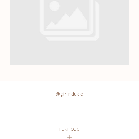
0684841343
@girlndude
PORTFOLIO