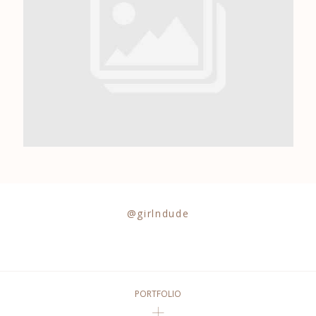
0684841343
@girlndude
PORTFOLIO