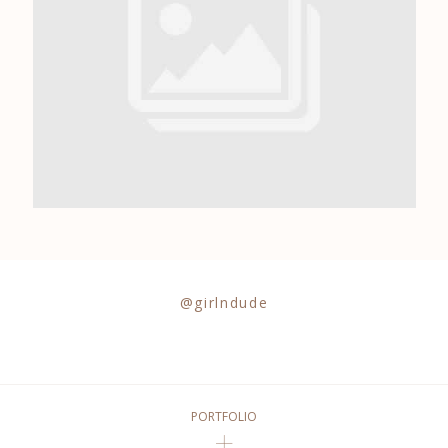
0684841343
@girlndude
PORTFOLIO