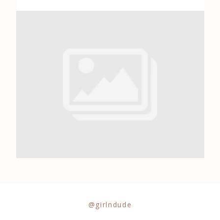
0684841343
@girlndude