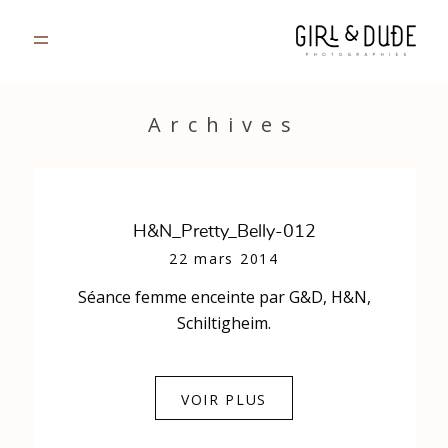
PORTFOLIO
Archives
JOURNAL
INFOS
H&N_Pretty_Belly-012
22 mars 2014
CONTACT
Séance femme enceinte par G&D, H&N,
Schiltigheim.
GALERIES PRIVÉES
VOIR PLUS
Strasbourg, France