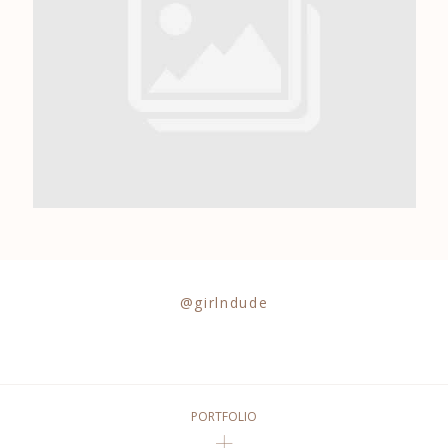
0684841343
@girlndude
PORTFOLIO