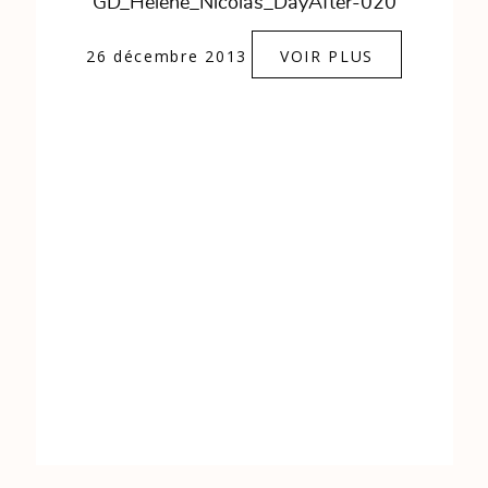
0684841343
GD_Helene_Nicolas_DayAfter-020
26 décembre 2013
VOIR PLUS