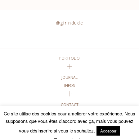
@girlndude
PORTFOLIO
JOURNAL
INFOS
CONTACT
Ce site utilise des cookies pour améliorer votre expérience. Nous
GALERIES PRIVÉES
supposons que vous êtes d'accord avec ça, mais vous pouvez
©2020 GIRL AND DUDE PHOTOGRAPHIES • TOUTES LES
vous désinscrire si vous le souhaitez.
Accepter
PHOTOGRAPHIES DE CE SITE SONT SOUMISES AUX DROITS
D'AUTEUR