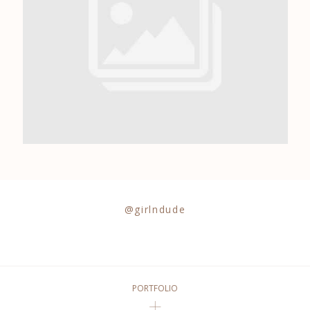
0684841343
@girlndude
PORTFOLIO