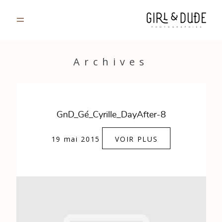
PORTFOLIO
Archives
JOURNAL
INFOS
GnD_Gé_Cyrille_DayAfter-8
CONTACT
19 mai 2015
VOIR PLUS
GALERIES PRIVÉES
Strasbourg, France