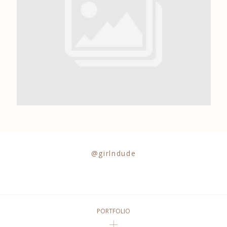
0684841343
@girlndude
PORTFOLIO