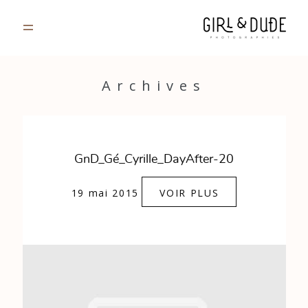
PORTFOLIO
Archives
JOURNAL
INFOS
GnD_Gé_Cyrille_DayAfter-20
CONTACT
19 mai 2015
VOIR PLUS
GALERIES PRIVÉES
Strasbourg, France