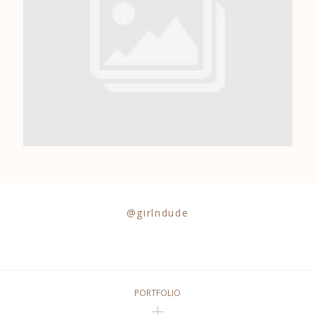
0684841343
@girlndude
PORTFOLIO