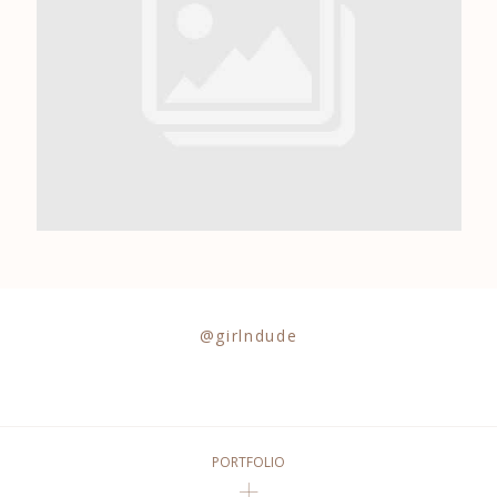
0684841343
@girlndude
PORTFOLIO