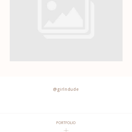
0684841343
@girlndude
PORTFOLIO