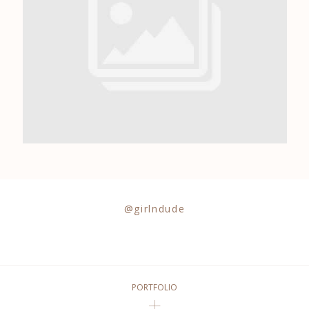
0684841343
@girlndude
PORTFOLIO