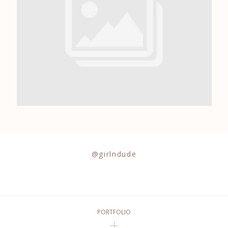
0684841343
@girlndude
PORTFOLIO