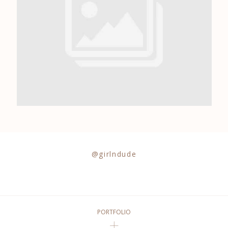
0684841343
@girlndude
PORTFOLIO