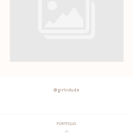
0684841343
@girlndude
PORTFOLIO