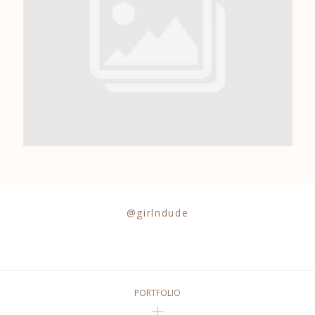
0684841343
@girlndude
PORTFOLIO