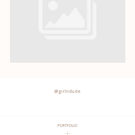
0684841343
@girlndude
PORTFOLIO