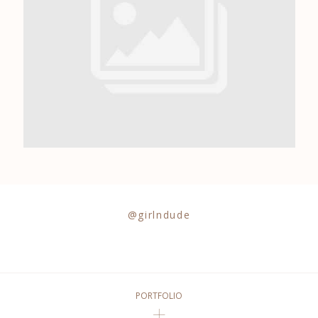
0684841343
@girlndude
PORTFOLIO