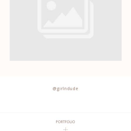
0684841343
@girlndude
PORTFOLIO