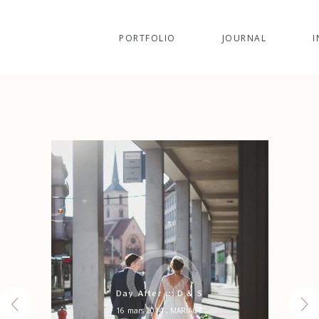
PORTFOLIO
JOURNAL
I
D
Day After ::: D & S
16 mars 2014
, MARIAGE