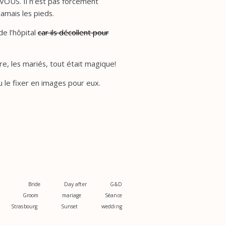
OUS. Il n’est pas forcément
jamais les pieds.
de l’hôpital
car ils décollent pour
re, les mariés, tout était magique!
le fixer en images pour eux.
Bride
Day after
G&D
Groom
mariage
Séance
Strasbourg
Sunset
wedding