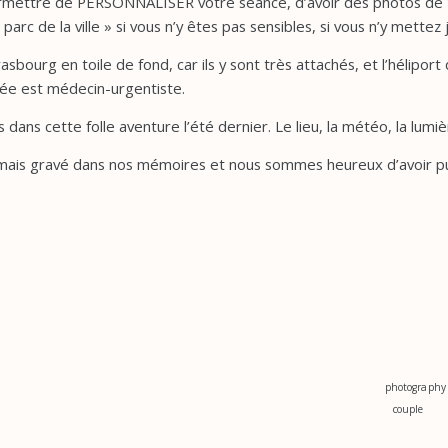
ermettre de PERSONNALISER votre séance, d’avoir des photos de V
 parc de la ville » si vous n’y êtes pas sensibles, si vous n’y mettez 
rasbourg en toile de fond, car ils y sont très attachés, et l’héliport 
ée est médecin-urgentiste.
dans cette folle aventure l’été dernier. Le lieu, la météo, la lumiè
ais gravé dans nos mémoires et nous sommes heureux d’avoir pu 
photography
couple