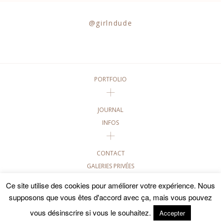
@girlndude
PORTFOLIO
JOURNAL
INFOS
CONTACT
GALERIES PRIVÉES
Ce site utilise des cookies pour améliorer votre expérience. Nous
©2020 GIRL AND DUDE PHOTOGRAPHIES • TOUTES LES
PHOTOGRAPHIES DE CE SITE SONT SOUMISES AUX DROITS
supposons que vous êtes d'accord avec ça, mais vous pouvez
D'AUTEUR
vous désinscrire si vous le souhaitez.
Accepter