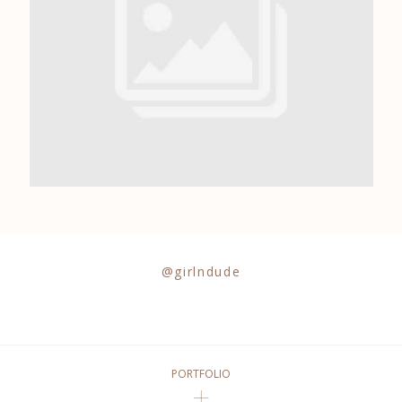
0684841343
@girlndude
PORTFOLIO