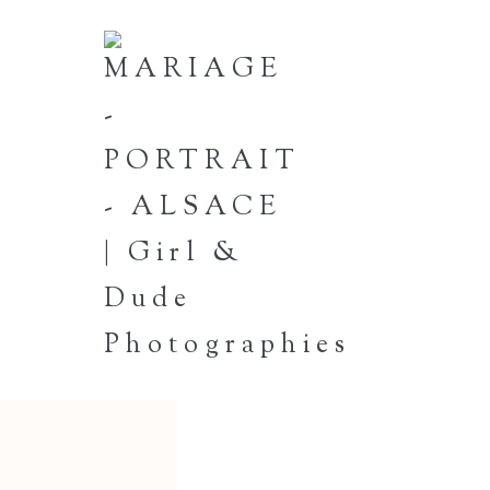
GD_Deborah_Christop
27 décembre