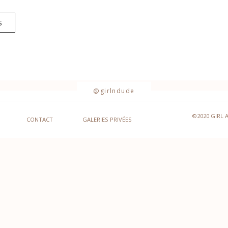
S
@girlndude
©2020 GIRL 
CONTACT
GALERIES PRIVÉES