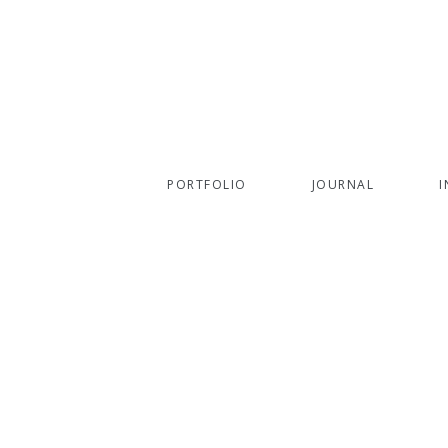
Archives
PORTFOLIO
JOURNAL
I
he_Leonie-013
 2013