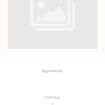
0684841343
@girlndude
PORTFOLIO