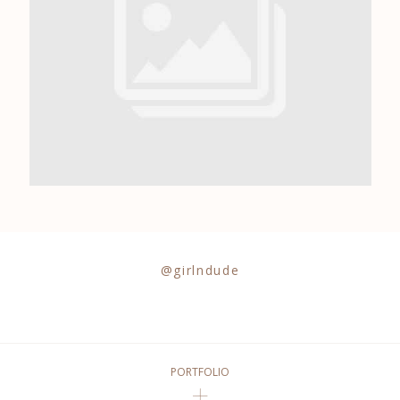
0684841343
@girlndude
PORTFOLIO