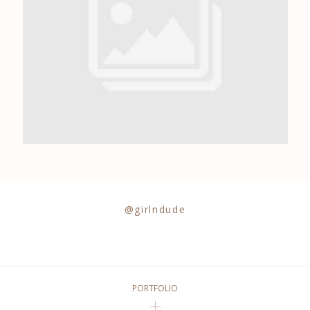
0684841343
@girlndude
PORTFOLIO