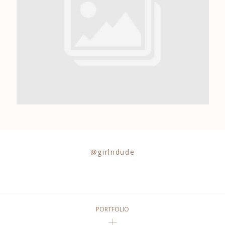
0684841343
@girlndude
PORTFOLIO