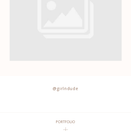
0684841343
@girlndude
PORTFOLIO