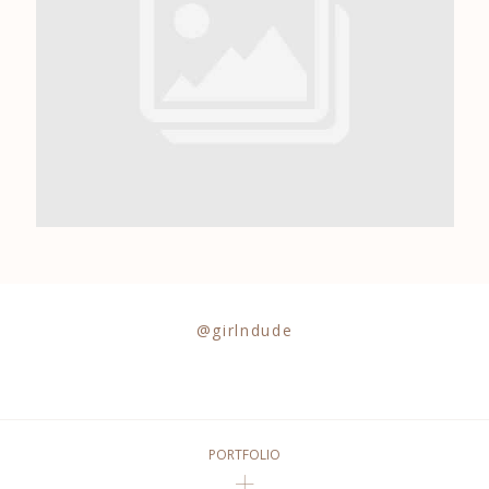
0684841343
@girlndude
PORTFOLIO