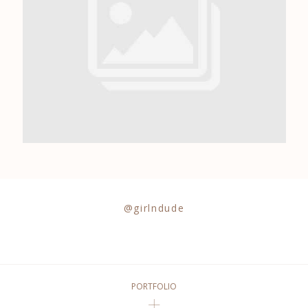
0684841343
@girlndude
PORTFOLIO