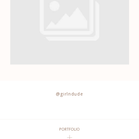
0684841343
@girlndude
PORTFOLIO