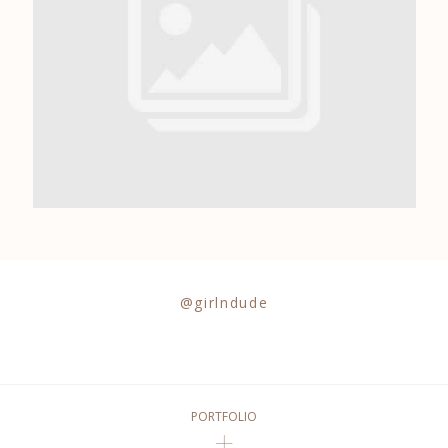
0684841343
@girlndude
PORTFOLIO