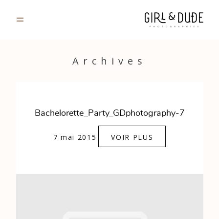
PORTFOLIO
Archives
JOURNAL
INFOS
Bachelorette_Party_GDphotography-7
CONTACT
7 mai 2015
VOIR PLUS
GALERIES PRIVÉES
Strasbourg, France